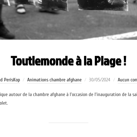
Toutlemonde à la Plage !
Publié
d PerisKop
Animations chambre afghane
30/05/2024
Aucun co
le
ue autour de la chambre afghane à l’occasion de l’inauguration de la sai
olet.