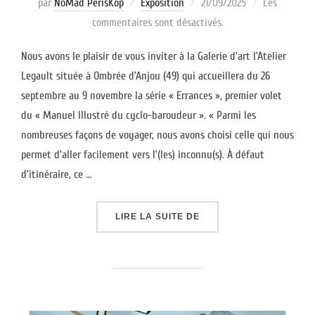
Publié
par
NoMad PerisKop
Exposition
21/09/2025
Les
le
commentaires sont désactivés.
Nous avons le plaisir de vous inviter à la Galerie d’art l’Atelier
Legault située à Ombrée d’Anjou (49) qui accueillera du 26
septembre au 9 novembre la série « Errances », premier volet
du « Manuel Illustré du cyclo-baroudeur ». « Parmi les
nombreuses façons de voyager, nous avons choisi celle qui nous
permet d’aller facilement vers l’(les) inconnu(s). À défaut
d’itinéraire, ce …
« EXPOSITION DE LA SÉ
LIRE LA SUITE DE