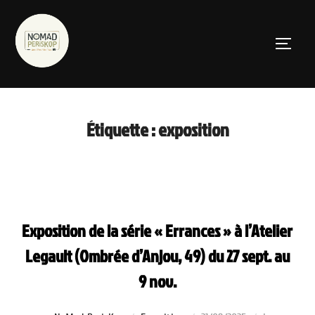
Aller
au
PERMUT
contenu
Étiquette :
exposition
Exposition de la série « Errances » à l’Atelier
Legault (Ombrée d’Anjou, 49) du 27 sept. au
9 nov.