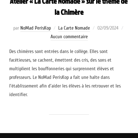
Atelier « La Carte Nomade » sur le thème de
la Chimère
Publié
par
NoMad PerisKop
La Carte Nomade
02/09/2024
le
Aucun commentaire
Des chimères sont entrées dans le collège. Elles sont
facétieuses, se cachent, émettent des cris, des sons et
multiplient les bouffonneries qui surprennent élèves et
professeurs. Le NoMad PerisKop a fait une halte dans
l’établissement afin d’aider les élèves à les retrouver et les
identifier.