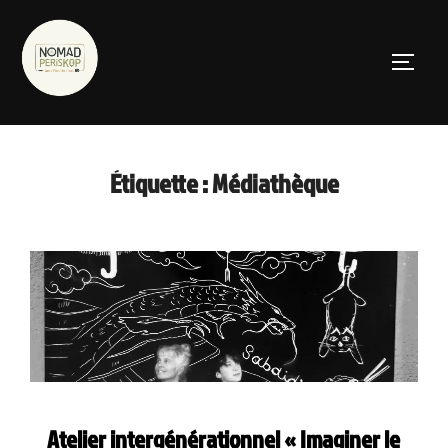
Aller
au
PERMUT
contenu
Étiquette :
Médiathèque
Atelier intergénérationnel « Imaginer le