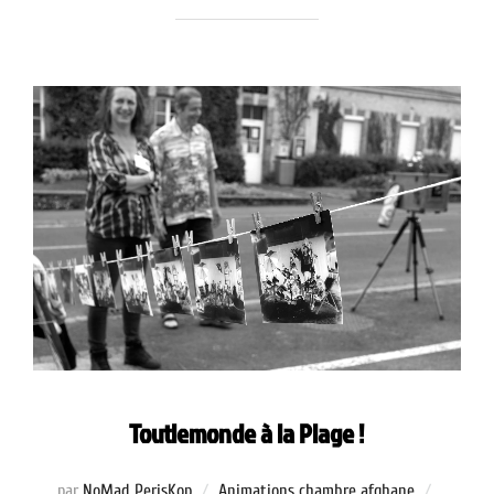
Toutlemonde à la Plage !
Publié
par
NoMad PerisKop
Animations chambre afghane